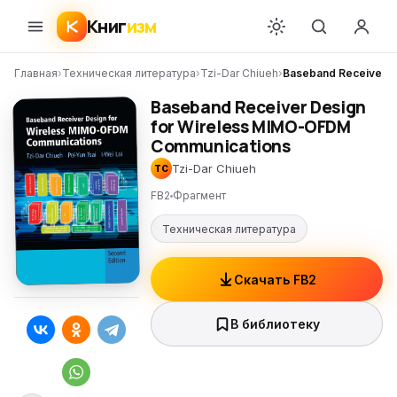
Книг
изм
Главная
›
Техническая литература
›
Tzi-Dar Chiueh
›
Baseband Receiver 
Baseband Receiver Design
for Wireless MIMO-OFDM
Communications
Tzi-Dar Chiueh
TC
FB2
Фрагмент
Техническая литература
Скачать FB2
В библиотеку