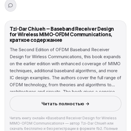
Tzi-Dar Chiueh — Baseband Receiver Design
for Wireless MIMO-OFDM Communications,
краткое содержание
The Second Edition of OFDM Baseband Receiver
Design for Wirless Communications, this book expands
on the earlier edition with enhanced coverage of MIMO
techniques, additional baseband algorithms, and more
IC design examples. The authors cover the full range of
OFDM technology, from theories and algorithms to
architectures and circuits. The book gives a concise
yet comprehensive look at digital communication
Читать полностью →
fundamentals before explaining signal processing
algorithms in receivers. The authors give detailed
Читать книгу онлайн «Baseband Receiver Design for Wireless
treatment of hardware issues – from architecture to IC
MIMO-OFDM Communications» — автор Tzi-Dar Chiueh или
implementation. Links OFDM and MIMO theory with
скачать бесплатно и без регистрации в формате fb2. Полные