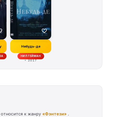
у
Небудь-де
ВА
НИЛ ГЕЙМАН
2017
а относится к жанру
«Фэнтези»
.