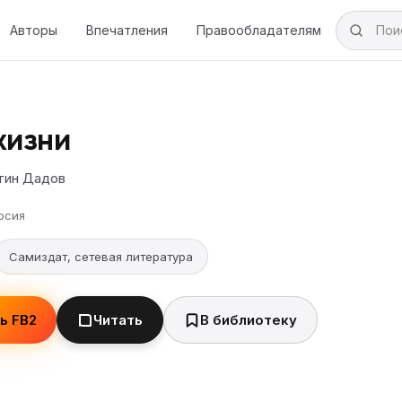
Авторы
Впечатления
Правообладателям
жизни
тин Дадов
рсия
Самиздат, сетевая литература
ь FB2
Читать
В библиотеку