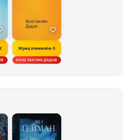
2
Жрец поневоле-3
ОВ
КОНСТАНТИН ДАДОВ