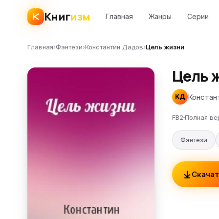
Книг
изм
Главная
Жанры
Серии
Главная
›
Фэнтези
›
Константин Дадов
›
Цель жизни
Цель 
Констан
КД
FB2
Полная ве
Фэнтези
Скачат