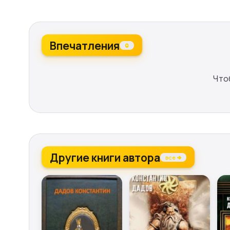
Впечатления
0
Что
Другие книги автора
все →