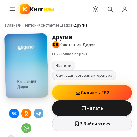
Книг
изм
Главная
›
Фэнтези
›
Константин Дадов
›
другие
другие
Константин Дадов
КД
FB2
Полная версия
Фэнтези
Самиздат, сетевая литература
Скачать FB2
Читать
В библиотеку