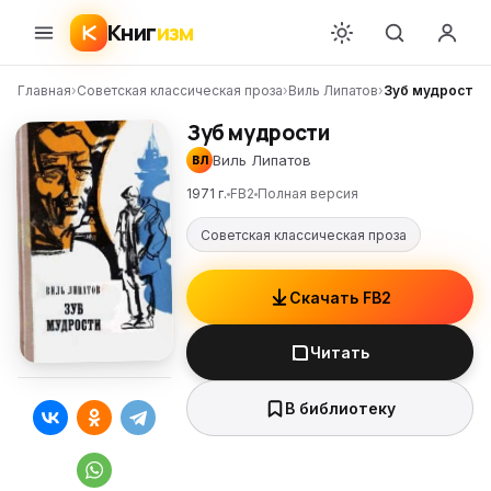
Книг
изм
Главная
›
Советская классическая проза
›
Виль Липатов
›
Зуб мудрости
Зуб мудрости
Виль Липатов
ВЛ
1971 г.
FB2
Полная версия
Советская классическая проза
Скачать FB2
Читать
В библиотеку