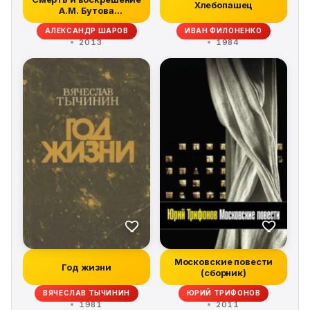
Хлебопашец
А.М. Бутова
(Происшествие на...
АЛЕКСАНДР ШАРОВ
ИВАН ФИЛОНЕНКО
2013
1984
Московские повести
Год жизни
(сборник)
ВЯЧЕСЛАВ ТЫЧИНИН
ЮРИЙ ТРИФОНОВ
1981
2011