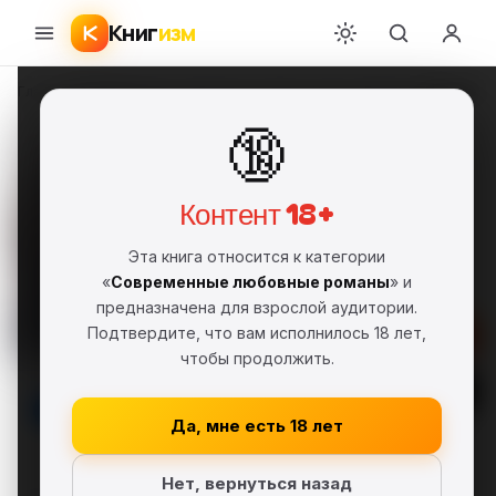
Книг
изм
Главная
›
Современные любовные романы
›
Уиллоу Винтерс
›
Несоверш
🔞
Несовершенный
Уиллоу Винтерс
УВ
FB2
Полная версия
18+
Контент 18+
Современные любовные романы
Эта книга относится к категории
Серия: Ты моя (#1)
«
Современные любовные романы
» и
предназначена для взрослой аудитории.
Подтвердите, что вам исполнилось 18 лет,
Скачать FB2
чтобы продолжить.
Читать
Да, мне есть 18 лет
В библиотеку
Нет, вернуться назад