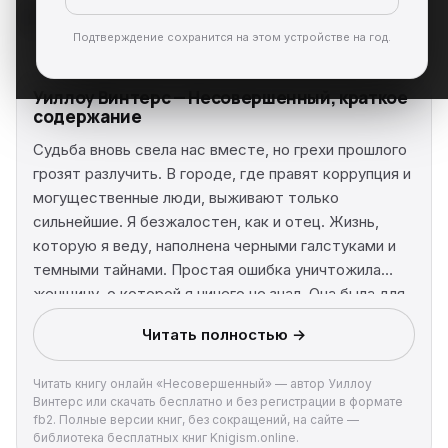
Подтверждение сохранится на этом устройстве на год.
Уиллоу Винтерс — Несовершенный, краткое
содержание
Судьба вновь свела нас вместе, но грехи прошлого
грозят разлучить. В городе, где правят коррупция и
могущественные люди, выживают только
сильнейшие. Я безжалостен, как и отец. Жизнь,
которую я веду, наполнена черными галстуками и
темными тайнами. Простая ошибка уничтожила
женщину, о которой я ничего не знал. Она была для
меня всего лишь именем и красивым лицом на
Читать полностью →
фотографии. Ее сказочная жизнь разрушена, но мне
было наплевать. Или, по крайней мере, я так думал,
Читать книгу онлайн «Несовершенный» — автор Уиллоу
пока не встретился с ней лицом к лицу. Ее взгляд —
Винтерс или скачать бесплатно и без регистрации в формате
и я поддался искушению. Ее вкус — и я попался на
fb2. Полные версии книг, без сокращений, на сайте —
крючок. Все не должно было так обернуться. Она
библиотека бесплатных книг Knigism.online.