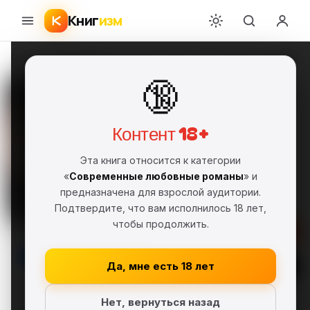
Книг
изм
Главная
›
Современные любовные романы
›
Уиллоу Винтерс
›
Ты моя н
🔞
Ты моя надежда
Уиллоу Винтерс
УВ
FB2
Полная версия
18+
Контент 18+
Современные любовные романы
Эта книга относится к категории
Эротическая литература
«
Современные любовные романы
» и
предназначена для взрослой аудитории.
Серия: Ты моя (#2)
Подтвердите, что вам исполнилось 18 лет,
чтобы продолжить.
Скачать FB2
Да, мне есть 18 лет
Читать
Нет, вернуться назад
В библиотеку