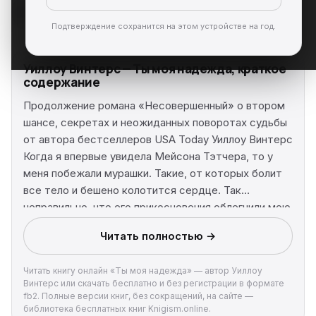
Подтверждение сохранится на этом устройстве на год.
Уиллоу Винтерс — Ты моя надежда, краткое
содержание
Продолжение романа «Несовершенный» о втором
шансе, секретах и неожиданных поворотах судьбы
от автора бестселлеров USA Today Уиллоу Винтерс
Когда я впервые увидела Мейсона Тэтчера, то у
меня побежали мурашки. Такие, от которых болит
все тело и бешено колотится сердце. Так
неправильно, что его прикосновения облегчили мою
боль. Поцелуй заставил забыть о всех тревогах. Его
Читать полностью →
любовь дала мне возможность снова свободно
дышать. С ним я почувствовала себя цельной
Читать книгу онлайн «Ты моя надежда» — автор Уиллоу
личностью, как будто судьба дала мне второй
Винтерс или скачать бесплатно и без регистрации в формате
шанс. Но мой мир рухнул снова — я узнала правду.
fb2. Полные версии книг, без сокращений, на сайте —
Грехи и тайны, вот что действительно свело нас
библиотека бесплатных книг Knigism.online.