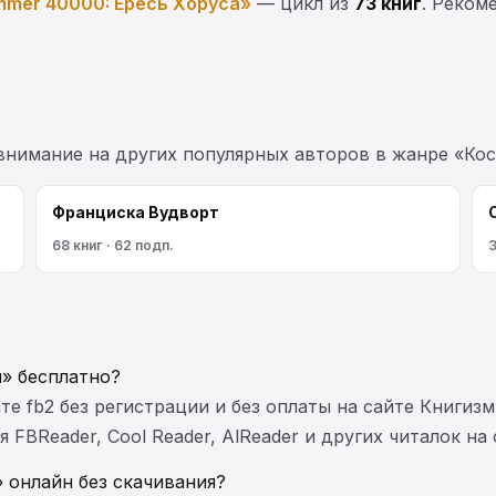
mer 40000: Ересь Хоруса»
— цикл из
73 книг
. Реком
 внимание на других популярных авторов в жанре «Ко
Франциска Вудворт
68 книг · 62 подп.
3
и» бесплатно?
те fb2 без регистрации и без оплаты на сайте Книгизм
FBReader, Cool Reader, AlReader и других читалок на
 онлайн без скачивания?