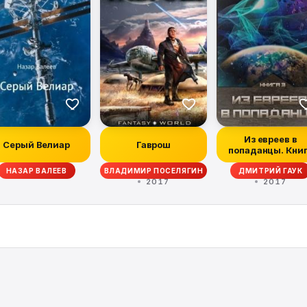
Из евреев в
Серый Велиар
Гаврош
попаданцы. Кни
третья
НАЗАР ВАЛЕЕВ
ВЛАДИМИР ПОСЕЛЯГИН
ДМИТРИЙ ГАУК
2017
2017