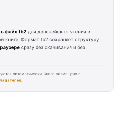
ь файл fb2
для дальнейшего чтения в
ой книге. Формат fb2 сохраняет структуру
браузере
сразу без скачивания и без
руются автоматически. Книга размещена в
бладателей
.