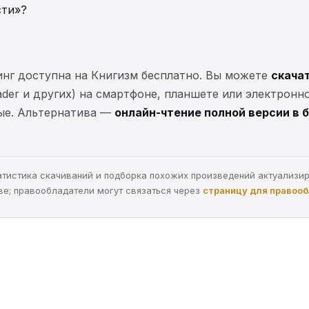
сти»?
инг доступна на Книгизм бесплатно. Вы можете
скачат
eader и других) на смартфоне, планшете или электронн
ные. Альтернатива —
онлайн-чтение полной версии в 
статистика скачиваний и подборка похожих произведений актуализи
ве; правообладатели могут связаться через
страницу для правоо