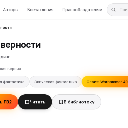
Авторы
Впечатления
Правообладателям
рности
 верности
лдинг
ная версия
я фантастика
Эпическая фантастика
Серия: Warhammer 400
ь FB2
Читать
В библиотеку