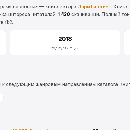
ремя верности» — книга автора
Лори Голдинг
. Книга
тика интереса читателей:
1 430
скачиваний. Полный тек
е fb2.
2018
год публикации
я к следующим жанровым направлениям каталога Книг