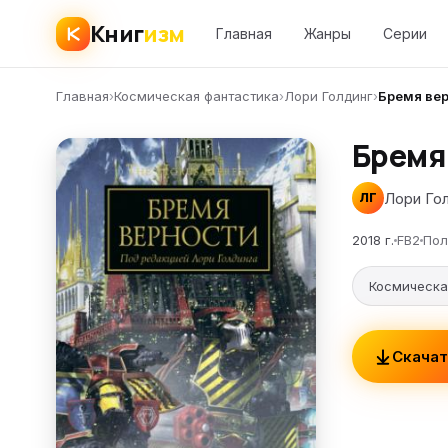
Книг
изм
Главная
Жанры
Серии
Главная
›
Космическая фантастика
›
Лори Голдинг
›
Бремя ве
Бремя
Лори Го
ЛГ
2018 г.
FB2
Пол
Космическа
Скачат