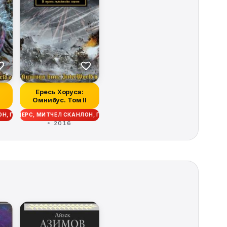
Ересь Хоруса:
Омнибус. Том II
АН ДАНН, ЛОРИ ГОЛДИНГ, АЛАН МЕРРЕТ
 ЭНДИ СМАЙЛИ, ДЖЕЙМС СВАЛЛОУ, ЭНТОНИ РЕЙНОЛЬДС, КРИСТИАН ДАНН,
Р, ЭНДИ СМАЙЛИ
АНЛОН, ГЭВ ТОРП, ДЭВИД ЭННЕНДЕЙЛ, МЭТТЬЮ ФАРРЕР, ЭНДИ СМАЙЛИ, 
 РОБ САНДЕРС, МИТЧЕЛ СКАНЛОН, ГЭВ ТОРП, ДЭВИД ЭННЕНДЕЙЛ, МЭТТЬ
ИОН, ЛОРИ ГОЛДИНГ
2016