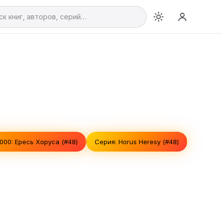
00: Ересь Хоруса (#48)
Серия: Horus Heresy (#48)