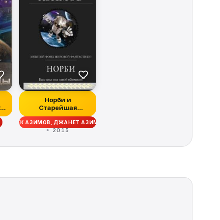
Норби и
га
Старейшая
Драконица
АЙЗЕК АЗИМОВ, ДЖАНЕТ АЗИМОВА
2015