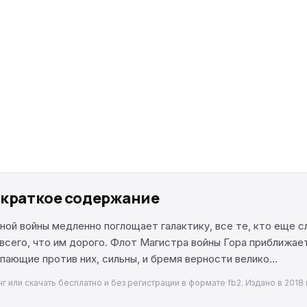
, краткое содержание
ой войны медленно поглощает галактику, все те, кто еще с
всего, что им дорого. Флот Магистра войны Гора приближает
пающие против них, сильны, и бремя верности велико...
 или скачать бесплатно и без регистрации в формате fb2. Издано в 2018 