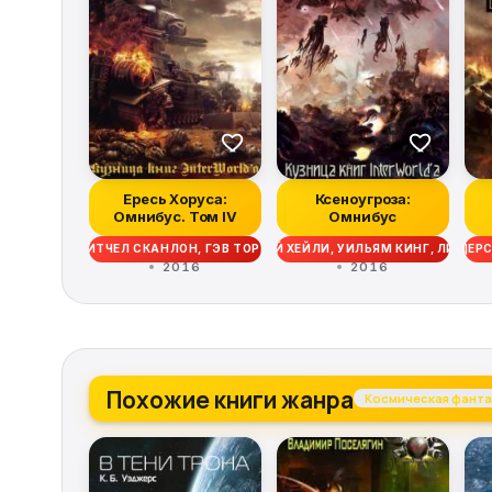
Ересь Хоруса:
Ксеноугроза:
Омнибус. Том IV
Омнибус
 РОБ САНДЕРС, МИТЧЕЛ СКАНЛОН, ГЭВ ТОРП, ДЭВИД ЭННЕНДЕЙЛ, МЭТТЬ
 ДЖОН ФРЕНЧ, НИК КАЙМ, ГАЙ ХЕЙЛИ, МАЙК ЛИ, КРИС РАЙТ, РОБ САНД
 БРЭЙДЕН КЭМПБЕЛЛ, ЭНДИ ЧАМБЕРС, ГАЙ ХЕЙЛИ, УИЛЬЯМ КИНГ, ЛИНДС
ГРЭМ МАКНИЛЛ, ААРОН ДЕМБСКИ-БОУДЕН, БЕН КАУНТЕР, ДЖОН ФРЕНЧ, Н
ДЭН АБНЕТТ, ГРЭМ МАКНИЛЛ, ААРОН ДЕМБСКИ-БОУДЕН, БЕН
РОБ САНДЕРС, КРИ
2016
2016
Похожие книги жанра
Космическая фанта