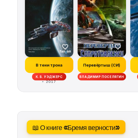
В тени трона
Перевёртыш (СИ)
К. Б. УЭДЖЕРС
ВЛАДИМИР ПОСЕЛЯГИН
2017
📖 О книге «Бремя верности»