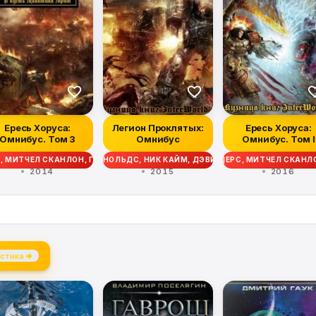
Ересь Хоруса:
Легион Проклятых:
Ересь Хоруса:
Омнибус. Том 3
Омнибус
Омнибус. Том I
Ю ФАРРЕР, ЭНДИ СМАЙЛИ, ДЖЕЙМС СВАЛЛОУ, ЭНТОНИ РЕЙНОЛЬДС, КРИСТИ
ЕРС, МИТЧЕЛ СКАНЛОН, ГЭВ ТОРП, ДЭВИД ЭННЕНДЕЙЛ, МЭТТЬЮ ФАРРЕР,
И ПЕЙТОН, ГРЭМ МАКНИЛЛ, ЛОРИ ГОЛДИНГ, МИТЧЕЛ СКАНЛОН, ЭНДИ ХОА
ИК КАЙМ, ГАЙ ХЕЙЛИ, МАЙК ЛИ, КРИС РАЙТ, РОБ САНДЕРС, МИТЧЕЛ СК
 КАУНТЕР, ДЖОН ФРЕНЧ, НИК КАЙМ, ГАЙ ХЕЙЛИ, МАЙК ЛИ, КРИС РАЙТ,
СТИАН ДАНН, ДЖОШ РЕЙНОЛЬДС, НИК КАЙМ, ДЭВИД ЭННЕНДЕЙЛ, ГРЭМ Л
2014
2015
2016
стика →