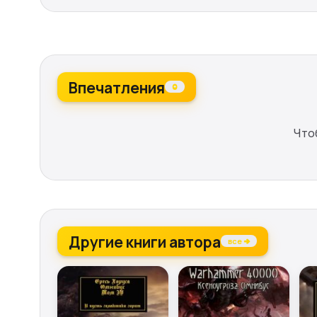
Впечатления
0
Что
Другие книги автора
все →