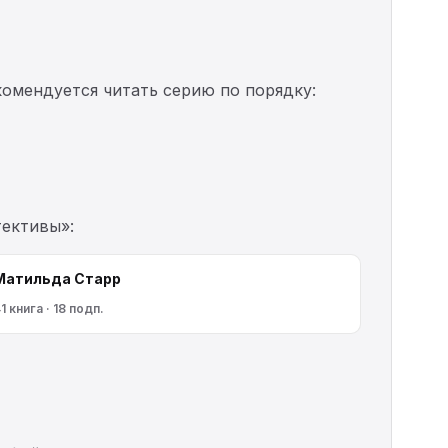
комендуется читать серию по порядку:
тективы»:
Матильда Старр
1 книга · 18 подп.