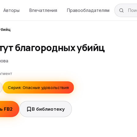
Авторы
Впечатления
Правообладателям
убийц
тут благородных убийц
мова
гмент
Серия: Опасные удовольствия
ь FB2
В библиотеку