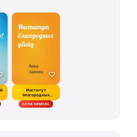
ей
Институт
благородных
убийц
СКАН, АЛЕКСАНДР ЦЫПКИН
АННА ЗИМОВА