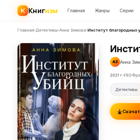
Книг
изм
Главная
Жанры
Серии
Главная
›
Детективы
›
Анна Зимова
›
Институт благородных 
Инсти
Анна Зи
АЗ
2021 г.
FB2
Фра
Детективы
Скачат