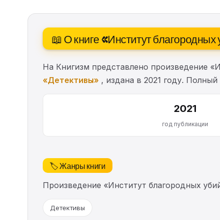
📖 О книге «Институт благородных
На Книгизм представлено произведение «И
«Детективы»
, издана в 2021 году. Полный
2021
год публикации
🏷️ Жанры книги
Произведение «Институт благородных уби
Детективы