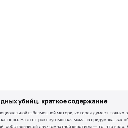
одных убийц, краткое содержание
моциональной взбалмошной матери, которая думает только о
авантюры. На этот раз неугомонная мамаша придумала, как 
й, собственницей двухкомнатной квартиры — то, что надо.