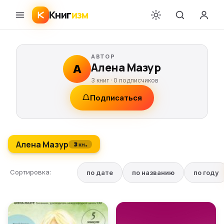
Книг
изм
АВТОР
Алена Мазур
А
3 книг ·
0
подписчиков
Подписаться
Алена Мазур
3 кн.
Сортировка:
по дате
по названию
по году