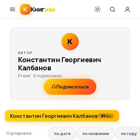
Книг
изм
К
АВТОР
Константин Георгиевич
Калбанов
61 книг ·
6
подписчиков
Подписаться
Константин Георгиевич Калбанов
61 кн.
Сортировка:
по дате
по названию
по году