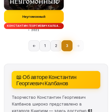
Неугомонный
КОНСТАНТИН ГЕОРГИЕВИЧ КАЛБА…
2021
←
1
2
3
→
📖 Об авторе Константин
Георгиевич Калбанов
Творчество Константин Георгиевич
Калбанов широко представлено в
каталоге Книгизм — здесь доступно
61