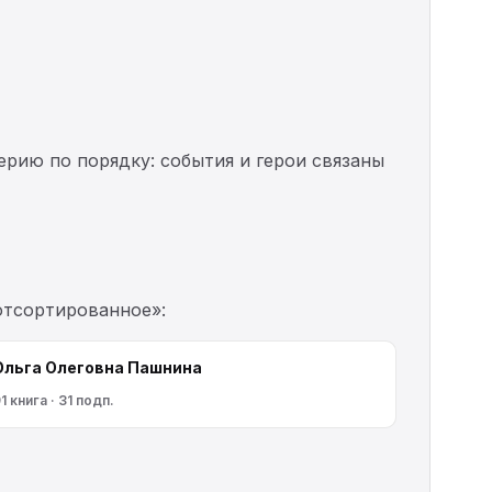
ерию по порядку: события и герои связаны
отсортированное»:
Ольга Олеговна Пашнина
1 книга · 31 подп.