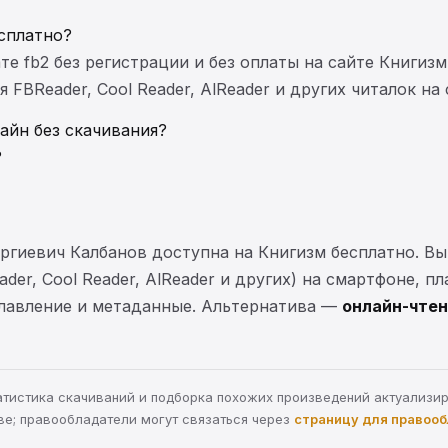
сплатно?
те fb2 без регистрации и без оплаты на сайте Книгизм
FBReader, Cool Reader, AlReader и других читалок на
айн без скачивания?
?
оргиевич Калбанов доступна на Книгизм бесплатно. В
der, Cool Reader, AlReader и других) на смартфоне, п
главление и метаданные. Альтернатива —
онлайн-чтен
статистика скачиваний и подборка похожих произведений актуализи
ве; правообладатели могут связаться через
страницу для правоо