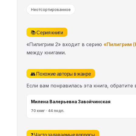
Неотсортированное
📚 Серия книги
«Пилигрим 2» входит в серию
«Пилигрим (
между книгами.
👥 Похожие авторы в жанре
Если вам понравилась эта книга, обратите
Милена Валерьевна Завойчинская
70 книг · 44 подп.
❓ Часто задаваемые вопросы