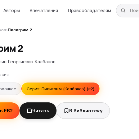
Авторы
Впечатления
Правообладателям
нов
›
Пилигрим 2
рим 2
тин Георгиевич Калбанов
рсия
ованное
Серия: Пилигрим (Калбанов) (#2)
ь FB2
Читать
В библиотеку