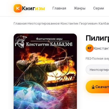
Книг
изм
Главная
Жанры
Серии
Главная
›
Неотсортированное
›
Константин Георгиевич Калба
Пилиг
Констан
КГ
FB2
Полная ве
Неотсортир
Скачат