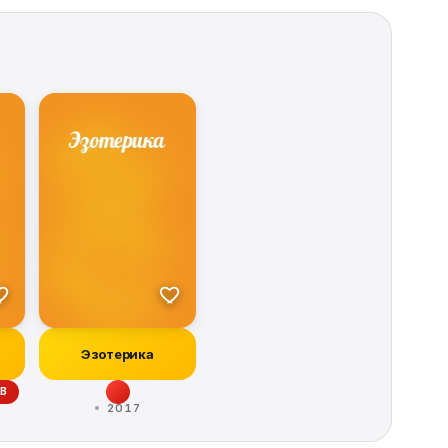
Эзотерика
В
2017