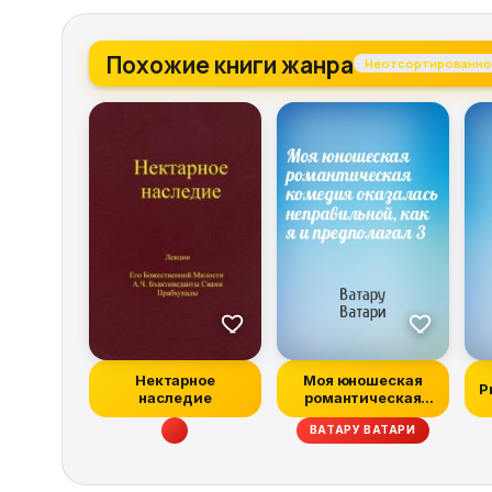
Похожие книги жанра
Неотсортированно
Нектарное
Моя юношеская
Р
наследие
романтическая
комедия
ВАТАРУ ВАТАРИ
оказалась непр...