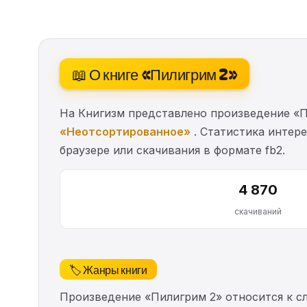
📖 О книге «Пилигрим 2»
На Книгизм представлено произведение «П
«Неотсортированное»
. Статистика интере
браузере или скачивания в формате fb2.
4 870
скачиваний
🏷️ Жанры книги
Произведение «Пилигрим 2» относится к 