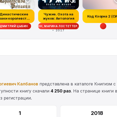
Династические
Чужие. Охота на
Код Кхорна 2 (С
раки королевства
жуков: Антология
Рошалия
ТТ СИГЛЕР, ДЭЙВ ВОЛВЕРТОН, МАРИНА ЛОСТЕТТЕР, УЭСТОН ОКС, МЭТТ Ф
ДМИТРИЙ ЦЫБИН
2017
ргиевич Калбанов
представлена в каталоге Книгизм с 
ступности книгу скачали
4 250 раз
. На странице книги 
з регистрации.
1
2018