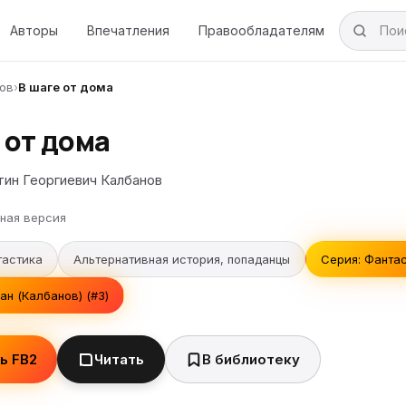
Авторы
Впечатления
Правообладателям
нов
›
В шаге от дома
 от дома
тин Георгиевич Калбанов
ная версия
тастика
Альтернативная история, попаданцы
Серия: Фантас
н (Калбанов) (#3)
ь FB2
Читать
В библиотеку