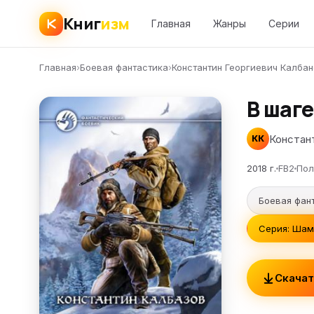
Книг
изм
Главная
Жанры
Серии
Главная
›
Боевая фантастика
›
Константин Георгиевич Калба
В шаге
Констан
КК
2018 г.
FB2
Пол
Боевая фан
Серия: Шама
Скачат