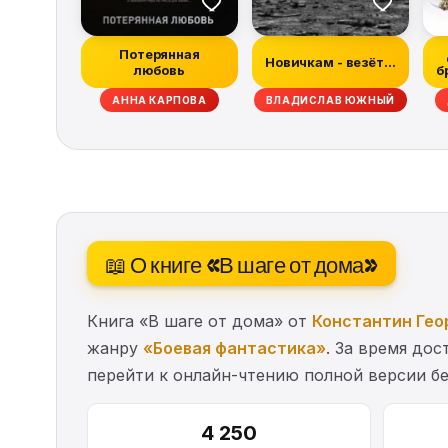
Потерянная
Новичкам - везёт...
любовь
б
Н МАБЕРРИ, ХИЗЕР ГРЭМ, ДЭН АБНЕТТ, РЭЙЧЕЛ КЕЙН, ТИМ ЛЕББОН, СКО
АННА КАРПОВА
ВЛАДИСЛАВ ЮЖНЫЙ
📖 О книге «В шаге от дома»
Книга «В шаге от дома» от
Константин Гео
жанру
«Боевая фантастика»
. За время до
перейти к онлайн-чтению полной версии бе
4 250