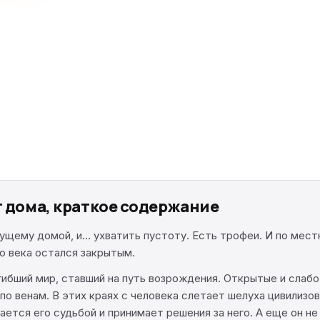
т дома, краткое содержание
едущему домой, и… ухватить пустоту. Есть трофеи. И по мес
о века остался закрытым.
огибший мир, ставший на путь возрождения. Открытые и сла
по венам. В этих краях с человека слетает шелуха цивилизо
ается его судьбой и принимает решения за него. А еще он не