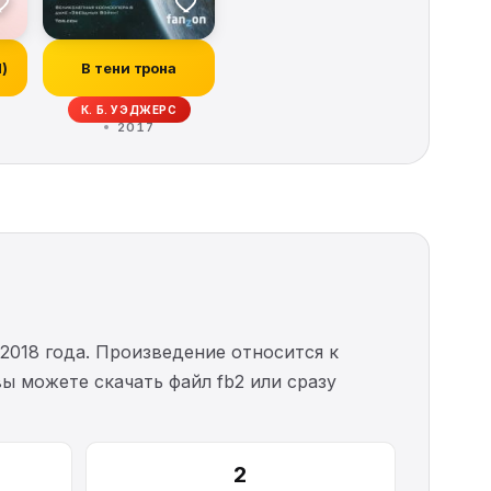
И)
В тени трона
ОРБЕК, ИВОНН НАВАРРО, КИТ ДЕ КАНДИДО, РЭЙ ГАРТОН, КРИСТОФЕР ГОЛ
К. Б. УЭДЖЕРС
2017
2018 года. Произведение относится к
вы можете скачать файл fb2 или сразу
2