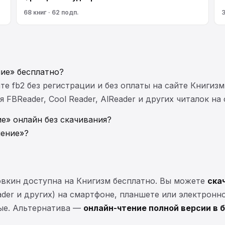
68 книг · 62 подп.
3
ние» бесплатно?
те fb2 без регистрации и без оплаты на сайте Книгизм
FBReader, Cool Reader, AlReader и других читалок на
е» онлайн без скачивания?
чение»?
овкин доступна на Книгизм бесплатно. Вы можете
ска
eader и других) на смартфоне, планшете или электронн
ные. Альтернатива —
онлайн-чтение полной версии в 