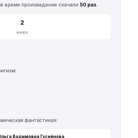
всё время произведение скачали
50 раз
.
2
жанра
игизм:
смическая фантастика»:
Ольга Вадимовна Гусейнова