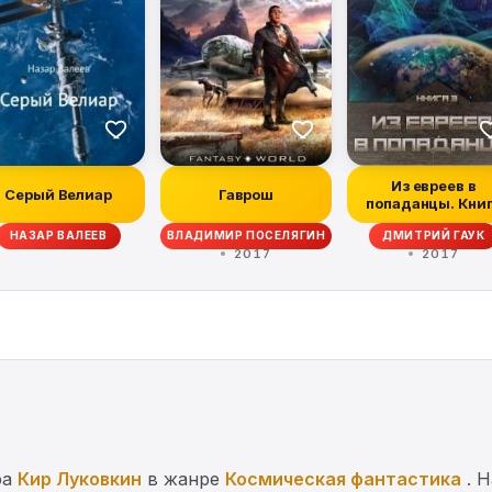
Из евреев в
Серый Велиар
Гаврош
попаданцы. Кни
третья
НАЗАР ВАЛЕЕВ
ВЛАДИМИР ПОСЕЛЯГИН
ДМИТРИЙ ГАУК
2017
2017
ра
Кир Луковкин
в жанре
Космическая фантастика
. Н