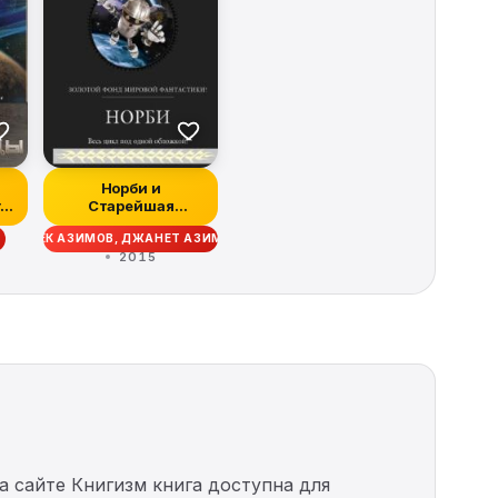
Норби и
га
Старейшая
Драконица
АЙЗЕК АЗИМОВ, ДЖАНЕТ АЗИМОВА
2015
а сайте Книгизм книга доступна для