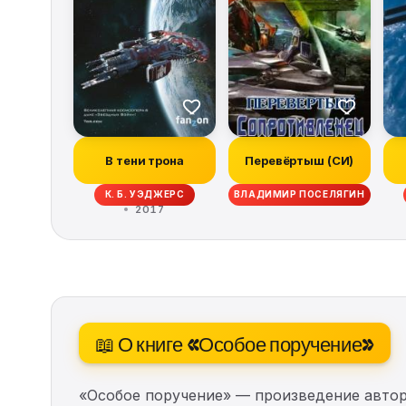
В тени трона
Перевёртыш (СИ)
К. Б. УЭДЖЕРС
ВЛАДИМИР ПОСЕЛЯГИН
2017
📖 О книге «Особое поручение»
«Особое поручение» — произведение авто