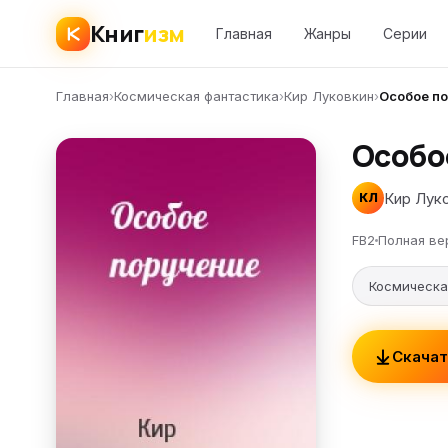
Книг
изм
Главная
Жанры
Серии
Главная
›
Космическая фантастика
›
Кир Луковкин
›
Особое п
Особо
Кир Лук
КЛ
FB2
Полная ве
Космическа
Скачат