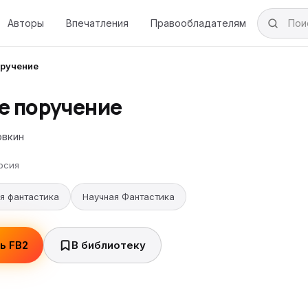
Авторы
Впечатления
Правообладателям
оручение
е поручение
овкин
рсия
я фантастика
Научная Фантастика
ь FB2
В библиотеку