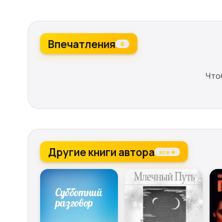
Впечатления
0
Что
Другие книги автора
все →