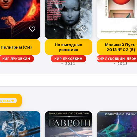
На выгодных
Млечный Путь,
Пилигрим (СИ)
условиях
2013 № 02 (5)
Р БОРИСОВ, ДЖОН МАВЕРИК, НАТАЛЬЯ ГИЛЯРОВА, КИР ЛУКОВКИН, ЛЕОН
КИР ЛУКОВКИН
КИР ЛУКОВКИН
2011
2013
стика →