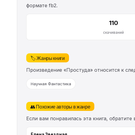
формате fb2.
110
скачиваний
🏷️ Жанры книги
Произведение «Простуда» относится к сл
Научная Фантастика
👥 Похожие авторы в жанре
Если вам понравилась эта книга, обратите
Елена Звездная