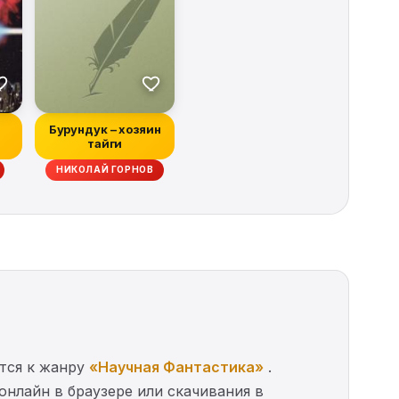
Бурундук – хозяин
тайги
НИКОЛАЙ ГОРНОВ
ится к жанру
«Научная Фантастика»
.
онлайн в браузере или скачивания в