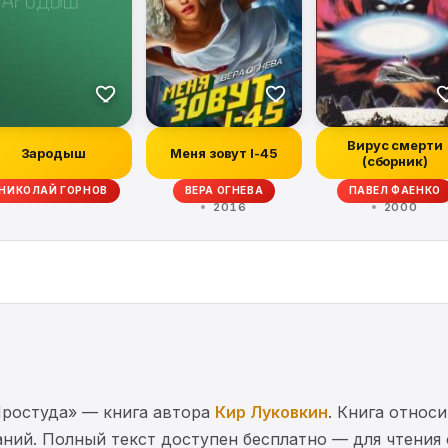
Вирус смерти
Зародыш
Меня зовут I-45
(сборник)
НИКОЛАЙ ГОРНОВ
ВЕРА ОГНЕВА
ПАВЕЛ ФАЕНКО
2016
2000
Простуда» — книга автора
Кир Луковкин
. Книга относ
ний. Полный текст доступен бесплатно — для чтения 