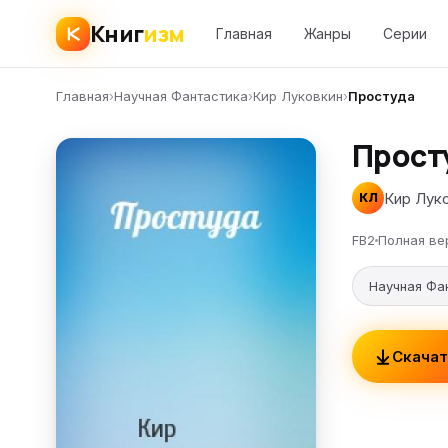
Книг
изм
Главная
Жанры
Серии
Главная
›
Научная Фантастика
›
Кир Луковкин
›
Простуда
Прост
Кир Лук
КЛ
FB2
Полная ве
Научная Фа
Скачат