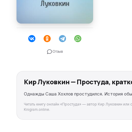
Отзыв
Кир Луковкин — Простуда, крат
Однажды Саша Хохлов простудился. История обыч
Читать книгу онлайн «Простуда» — автор Кир Луковкин или 
Knigism.online.