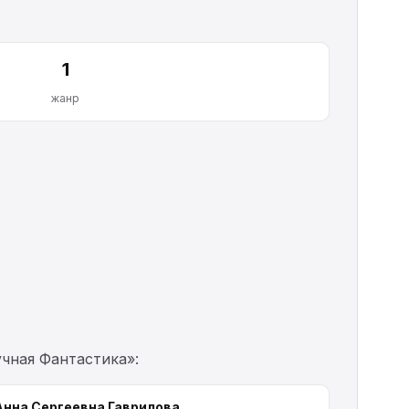
1
жанр
учная Фантастика»:
Анна Сергеевна Гаврилова