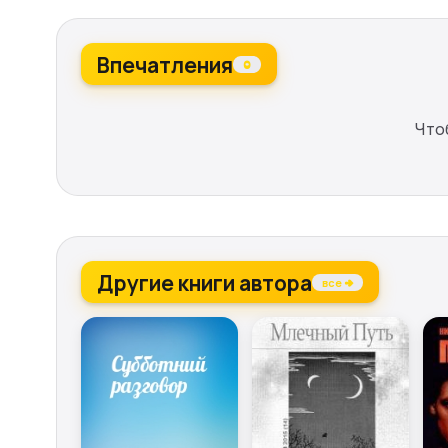
Впечатления
0
Что
Другие книги автора
все →