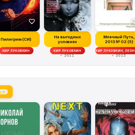
На выгодных
Млечный Путь,
Пилигрим (СИ)
условиях
2013 № 02 (5)
Р БОРИСОВ, ДЖОН МАВЕРИК, НАТАЛЬЯ ГИЛЯРОВА, КИР ЛУКОВКИН, ЛЕОН
КИР ЛУКОВКИН
КИР ЛУКОВКИН
2011
2013
а →