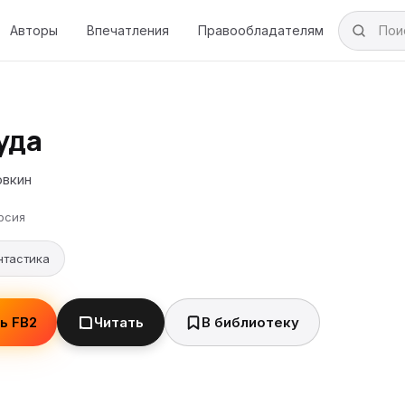
Авторы
Впечатления
Правообладателям
уда
овкин
рсия
нтастика
ь FB2
Читать
В библиотеку