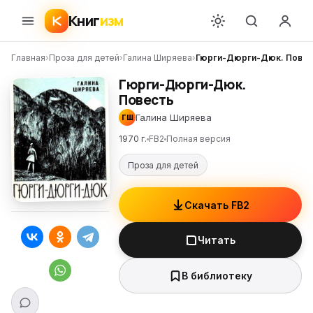
Книг
изм
Главная
›
Проза для детей
›
Галина Ширяева
›
Гюрги-Дюрги-Дюк. Повес
Гюрги-Дюрги-Дюк.
Повесть
Галина Ширяева
ГШ
1970 г.
FB2
Полная версия
Проза для детей
Скачать FB2
Читать
В библиотеку