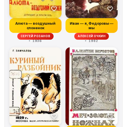
Алюта — воздушный
Иван — я, Федоровы —
слоненок
мы
СЕРГЕЙ РОЗАНОВ
АЛЕКСЕЙ ОЧКИН
1936
1982