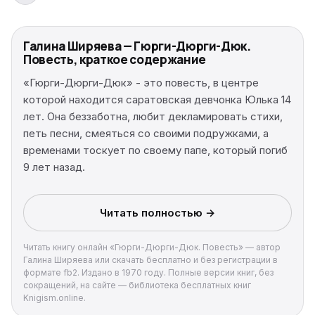
Галина Ширяева — Гюрги-Дюрги-Дюк.
Повесть, краткое содержание
«Гюрги-Дюрги-Дюк» - это повесть, в центре
которой находится саратовская девчонка Юлька 14
лет. Она беззаботна, любит декламировать стихи,
петь песни, смеяться со своими подружками, а
временами тоскует по своему папе, который погиб
9 лет назад.
Читать полностью →
Читать книгу онлайн «Гюрги-Дюрги-Дюк. Повесть» — автор
Галина Ширяева или скачать бесплатно и без регистрации в
формате fb2. Издано в 1970 году. Полные версии книг, без
сокращений, на сайте — библиотека бесплатных книг
Knigism.online.