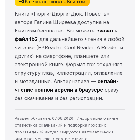
📲 Как читать книгу на Книгизм
Книга «Гюрги-Дюрги-Дюк. Повесть»
автора Галина Ширяева доступна на
Книгизм бесплатно. Вы можете
скачать
файл fb2
для дальнейшего чтения в любой
читалке (FBReader, Cool Reader, AlReader и
других) на смартфоне, планшете или
электронной книге. Формат fb2 сохраняет
структуру глав, иллюстрации, оглавление
и метаданные. Альтернатива —
онлайн-
чтение полной версии в браузере
сразу
без скачивания и без регистрации.
Раздел обновлён: 07.08.2026 · Информация о книге,
статистика скачиваний и подборка похожих
произведений актуализируются автоматически.
Книга размещена в соответствии с