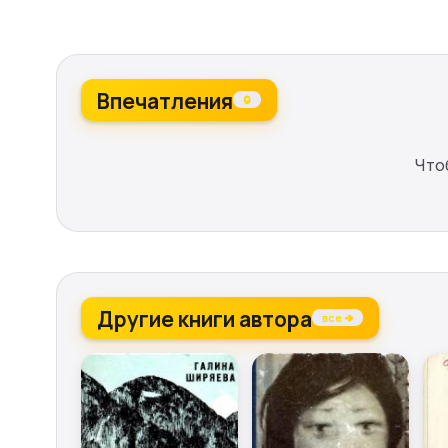
Впечатления
0
Что
Другие книги автора
все →