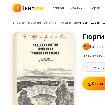
Книг
изм
Главная
Жанры
Серии
Главная
›
Проза для детей
›
Галина Ширяева
›
Гюрги-Дюрги-
Гюрги
Галина 
ГШ
1982 г.
FB2
Пол
Проза для 
Скачат