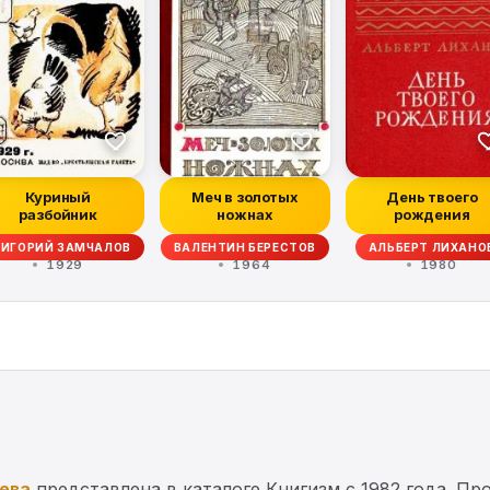
Куриный
Меч в золотых
День твоего
разбойник
ножнах
рождения
РИГОРИЙ ЗАМЧАЛОВ
ВАЛЕНТИН БЕРЕСТОВ
АЛЬБЕРТ ЛИХАНО
1929
1964
1980
ева
представлена в каталоге Книгизм с 1982 года. П