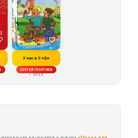
У нас в 5 «Б»
В
СЕРГЕЙ ГЕОРГИЕВ
2013
роизведение относится к жанру
«Проза для