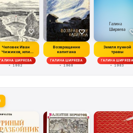
Человек Иван
Возвращение
Земля лунной
Чижиков, или
капитана
травы
овесть о девочке
ГАЛИНА ШИРЯЕВА
ГАЛИНА ШИРЯЕВА
ГАЛИНА ШИРЯЕВ
из лег...
1982
1968
1983