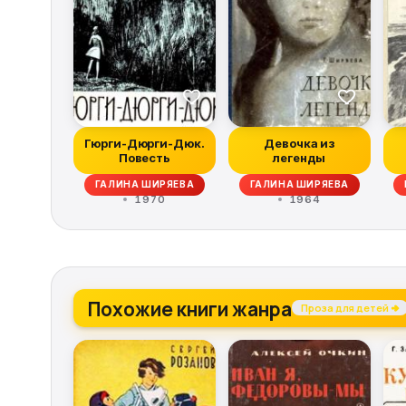
Гюрги-Дюрги-Дюк.
Девочка из
Повесть
легенды
П
ГАЛИНА ШИРЯЕВА
ГАЛИНА ШИРЯЕВА
1970
1964
Похожие книги жанра
Проза для детей →