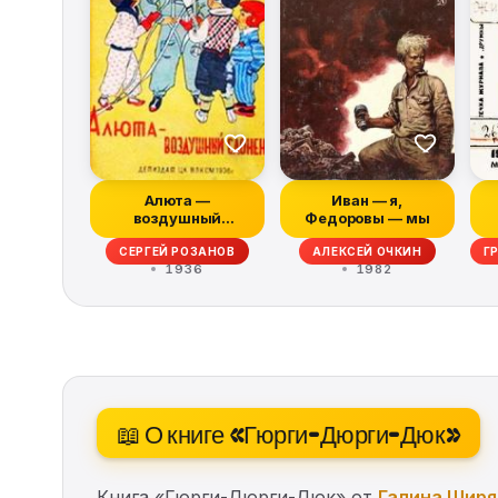
Алюта —
Иван — я,
воздушный
Федоровы — мы
слоненок
СЕРГЕЙ РОЗАНОВ
АЛЕКСЕЙ ОЧКИН
Г
1936
1982
📖 О книге «Гюрги-Дюрги-Дюк»
Книга «Гюрги-Дюрги-Дюк» от
Галина Ширя