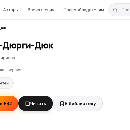
Авторы
Впечатления
Правообладателям
Дюк
-Дюрги-Дюк
Ширяева
ная версия
детей
ь FB2
Читать
В библиотеку