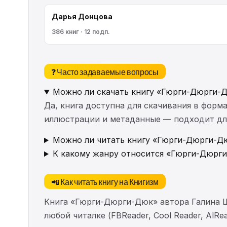
Дарья Донцова
386 книг · 12 подп.
❓ Часто задаваемые вопросы
Можно ли скачать книгу «Гюрги-Дюрги-
Да, книга доступна для скачивания в форма
иллюстрации и метаданные — подходит для 
Можно ли читать книгу «Гюрги-Дюрги-Дю
К какому жанру относится «Гюрги-Дюрг
📲 Как читать книгу на Книгизм
Книга «Гюрги-Дюрги-Дюк» автора Галина 
любой читалке (FBReader, Cool Reader, AlR