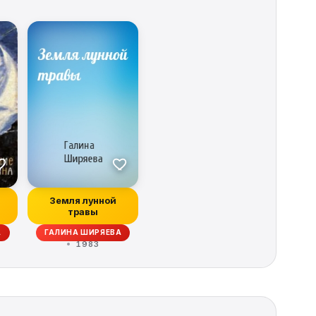
Земля лунной
травы
А
ГАЛИНА ШИРЯЕВА
1983