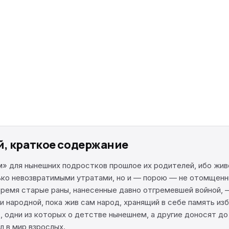
й, краткое содержание
» для нынешних подростков прошлое их родителей, ибо живет
лько невозвратимыми утратами, но и — порою — не отомщенн
ремя старые раны, нанесенные давно отгремевшей войной, — 
ши народной, пока жив сам народ, хранящий в себе память и
 одни из которых о детстве нынешнем, а другие доносят до 
л в мир взрослых.