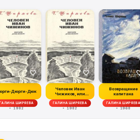
Человек Иван
Возвращение
юрги-Дюрги-Дюк
Чижиков, или
капитана
Повесть о девочке
ГАЛИНА ШИРЯЕВА
ГАЛИНА ШИРЯЕВА
ГАЛИНА ШИРЯЕВ
из лег...
1982
1982
1968