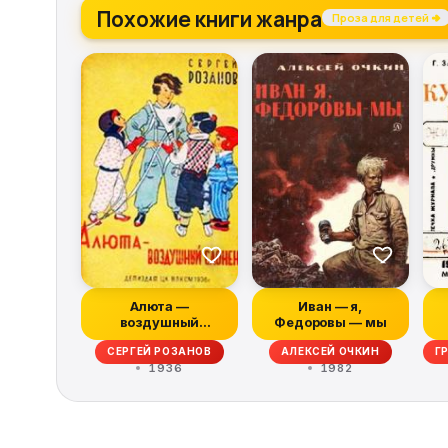
Похожие книги жанра
Проза для детей →
Алюта —
Иван — я,
воздушный
Федоровы — мы
слоненок
СЕРГЕЙ РОЗАНОВ
АЛЕКСЕЙ ОЧКИН
Г
1936
1982