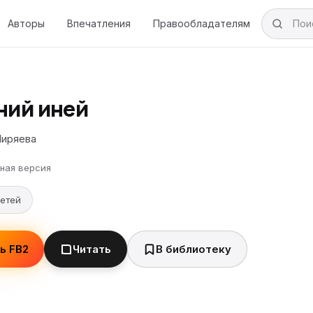
Авторы
Впечатления
Правообладателям
ний иней
Ширяева
ная версия
детей
ь FB2
Читать
В библиотеку