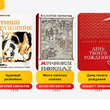
Куриный
Меч в золотых
День твоего
разбойник
ножнах
рождения
РИГОРИЙ ЗАМЧАЛОВ
ВАЛЕНТИН БЕРЕСТОВ
АЛЬБЕРТ ЛИХАНО
1929
1964
1980