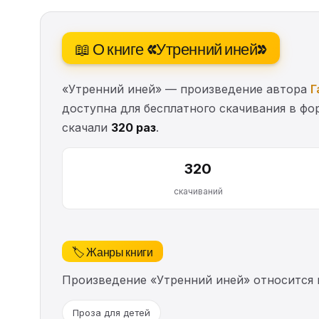
📖 О книге «Утренний иней»
«Утренний иней» — произведение автора
Г
доступна для бесплатного скачивания в фор
скачали
320 раз
.
320
скачиваний
🏷️ Жанры книги
Произведение «Утренний иней» относится
Проза для детей