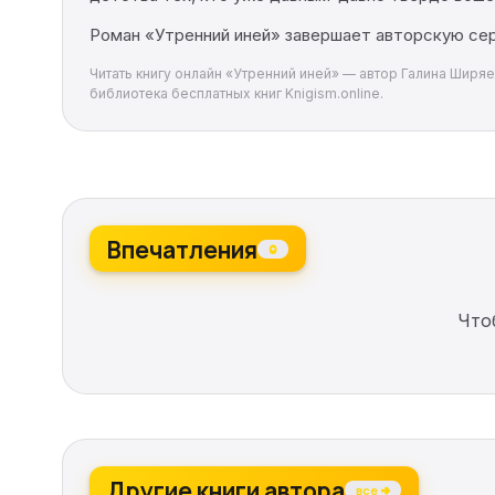
Роман «Утренний иней» завершает авторскую сер
Читать книгу онлайн «Утренний иней» — автор Галина Ширяев
библиотека бесплатных книг Knigism.online.
Впечатления
0
Что
Другие книги автора
все →