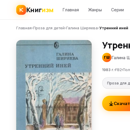
Книг
изм
Главная
Жанры
Серии
Главная
›
Проза для детей
›
Галина Ширяева
›
Утренний иней
Утрен
Галина 
ГШ
1983 г.
FB2
Пол
Проза для 
Скачат