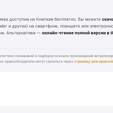
яева доступна на Книгизм бесплатно. Вы можете
скач
eader и других) на смартфоне, планшете или электронн
ные. Альтернатива —
онлайн-чтение полной версии в 
статистика скачиваний и подборка похожих произведений актуализи
ве; правообладатели могут связаться через
страницу для правоо