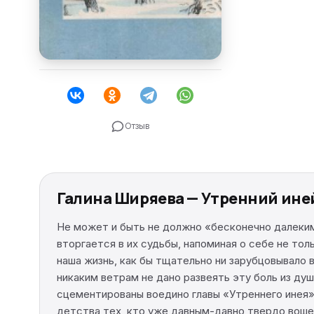
Отзыв
Галина Ширяева — Утренний ине
Не может и быть не должно «бесконечно далеким
вторгается в их судьбы, напоминая о себе не то
наша жизнь, как бы тщательно ни зарубцовывало в
никаким ветрам не дано развеять эту боль из ду
сцементированы воедино главы «Утреннего инея»,
детства тех, кто уже давным-давно твердо воше