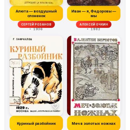
Алюта — воздушный
Иван — я, Федоровы —
слоненок
мы
СЕРГЕЙ РОЗАНОВ
АЛЕКСЕЙ ОЧКИН
1936
1982
Куриный разбойник
Меч в золотых ножнах