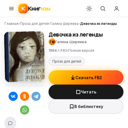
Книг
изм
Главная
›
Проза для детей
›
Галина Ширяева
›
Девочка из легенды
Девочка из легенды
Галина Ширяева
ГШ
1964 г.
FB2
Полная версия
Проза для детей
Скачать FB2
Читать
В библиотеку