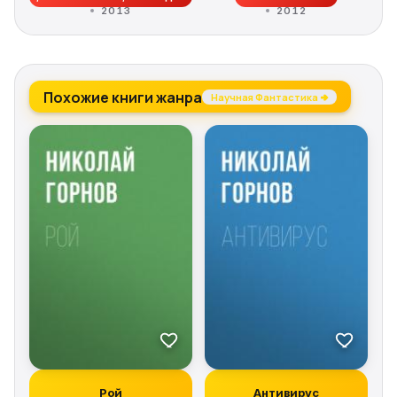
2013
2012
Похожие книги жанра
Научная Фантастика →
Рой
Антивирус