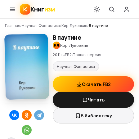
Книг
изм
Главная
›
Научная Фантастика
›
Кир Луковкин
›
В паутине
В паутине
Кир Луковкин
КЛ
2011 г.
FB2
Полная версия
Научная Фантастика
Скачать FB2
Читать
В библиотеку