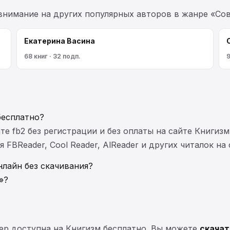
 внимание на других популярных авторов в жанре «Сов
Екатерина Васина
68 книг · 32 подп.
9
бесплатно?
те fb2 без регистрации и без оплаты на сайте Книгизм
FBReader, Cool Reader, AlReader и других читалок на
нлайн без скачивания?
»?
ер доступна на Книгизм бесплатно. Вы можете
скачат