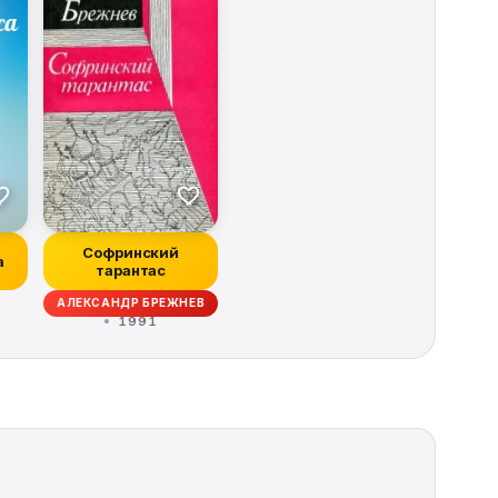
Софринский
а
тарантас
АЛЕКСАНДР БРЕЖНЕВ
1991