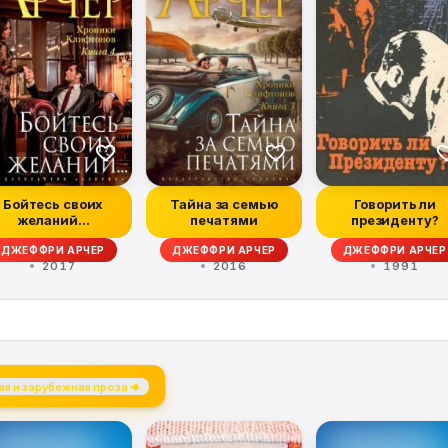
Бойтесь своих
Тайна за семью
Говорить ли
желаний…
печатями
президенту?
ДЖЕФФРИ АРЧЕР
ДЖЕФФРИ АРЧЕР
ДЖЕФФРИ АРЧЕР
2017
2016
1991
я и зарубежная проза →