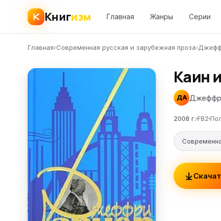
Книг
изм
Главная
Жанры
Серии
Главная
›
Современная русская и зарубежная проза
›
Джефф
Каин и
Джеффр
ДА
2008 г.
FB2
По
Современна
Скачат