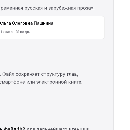
ременная русская и зарубежная проза»:
Ольга Олеговна Пашнина
1 книга · 31 подп.
. Файл сохраняет структуру глав,
 смартфоне или электронной книге.
ь файл fb2
для дальнейшего чтения в