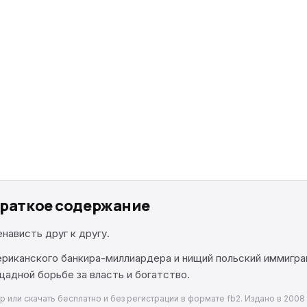
краткое содержание
нависть друг к другу.
ериканского банкира-миллиардера и нищий польский иммигра
щадной борьбе за власть и богатство.
 или скачать бесплатно и без регистрации в формате fb2. Издано в 2008 