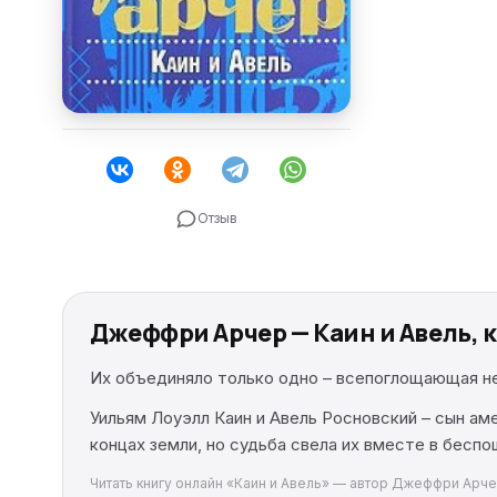
Отзыв
Джеффри Арчер — Каин и Авель, 
Их объединяло только одно – всепоглощающая не
Уильям Лоуэлл Каин и Авель Росновский – сын ам
концах земли, но судьба свела их вместе в беспо
Читать книгу онлайн «Каин и Авель» — автор Джеффри Арчер