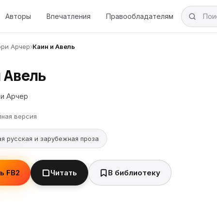
Авторы
Впечатления
Правообладателям
ри Арчер
›
Каин и Авель
 Авель
и Арчер
лная версия
я русская и зарубежная проза
ь FB2
Читать
В библиотеку