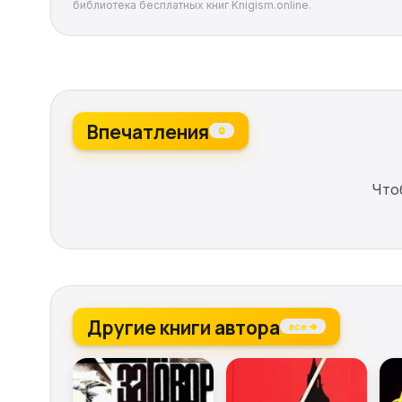
библиотека бесплатных книг Knigism.online.
Впечатления
0
Что
Другие книги автора
все →