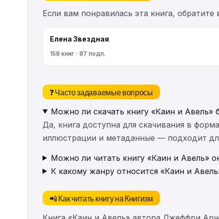
Если вам понравилась эта книга, обратите
Елена Звездная
158 книг · 87 подп.
❓ Часто задаваемые вопросы
Можно ли скачать книгу «Каин и Авель» 
Да, книга доступна для скачивания в форма
иллюстрации и метаданные — подходит для 
Можно ли читать книгу «Каин и Авель» о
К какому жанру относится «Каин и Авель
📲 Как читать книгу на Книгизм
Книга «Каин и Авель» автора Джеффри Арч