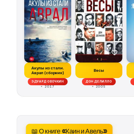
Акулы из стали.
Весы
Аврал (сборник)
ЭДУАРД ОВЕЧКИН
ДОН ДЕЛИЛЛО
2017
2005
📖 О книге «Каин и Авель»