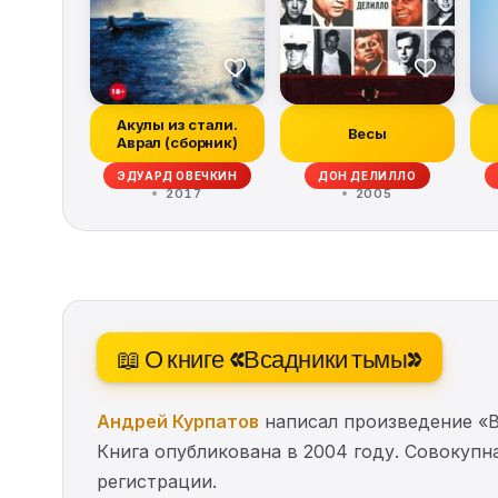
Акулы из стали.
Весы
Аврал (сборник)
ЭДУАРД ОВЕЧКИН
ДОН ДЕЛИЛЛО
2017
2005
📖 О книге «Всадники тьмы»
Андрей Курпатов
написал произведение «В
Книга опубликована в 2004 году. Совокупн
регистрации.