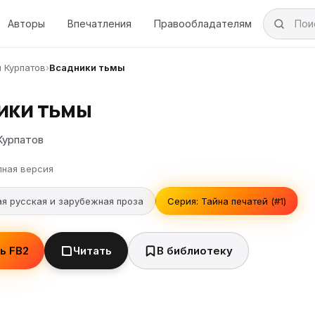
Авторы
Впечатления
Правообладателям
 Курпатов
›
Всадники тьмы
ики тьмы
Курпатов
лная версия
я русская и зарубежная проза
Серия: Тайна печатей (#1)
ь FB2
Читать
В библиотеку