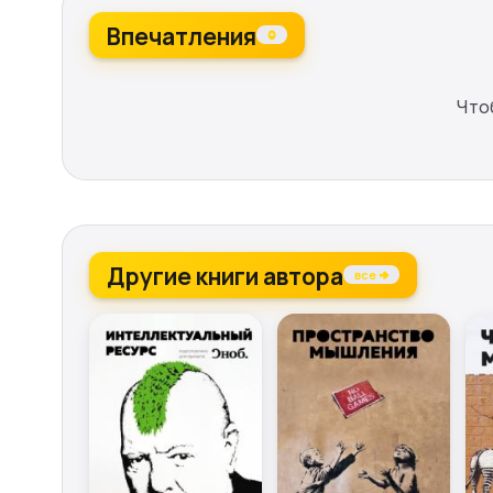
Впечатления
0
Что
Другие книги автора
все →