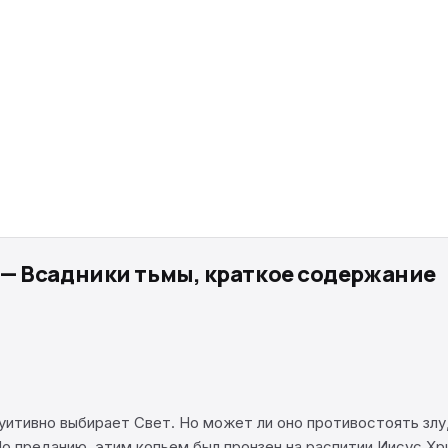
— Всадники тьмы, краткое содержание
уитивно выбирает Свет. Но может ли оно противостоять злу,
о преданию, этим копьем был пронзен на распитии Иисус Х