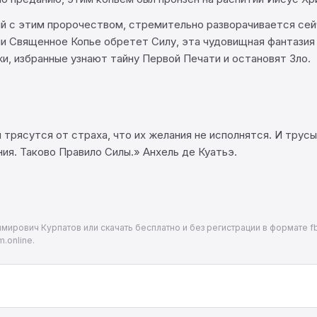
й с этим пророчеством, стремительно разворачивается сейч
ли Священное Копье обретет Силу, эта чудовищная фантазия
жи, избранные узнают тайну Первой Печати и остановят Зло.
трясутся от страха, что их желания не исполнятся. И трус
ия. Таково Правило Силы.» Анхель де Куатьэ.
мирович Курпатов или скачать бесплатно и без регистрации в формате fb2
.online.