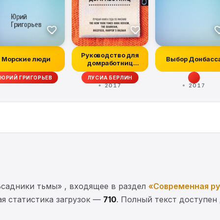
Руководство для
Морские люди
Выбор Донбасс
домработниц
(сборник)
ЮРИЙ ГРИГОРЬЕВ
ЛУСИА БЕРЛИН
2017
2017
садники тьмы» , входящее в раздел
«Современная ру
ая статистика загрузок —
710
. Полный текст доступен 