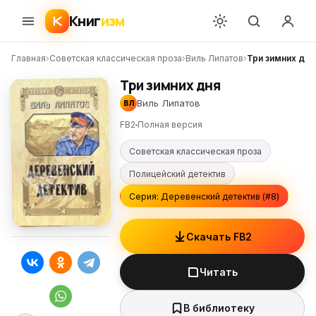
Книг
изм
Главная
›
Советская классическая проза
›
Виль Липатов
›
Три зимних дня
Три зимних дня
Виль Липатов
ВЛ
FB2
Полная версия
Советская классическая проза
Полицейский детектив
Серия: Деревенский детектив (#8)
Скачать FB2
Читать
В библиотеку