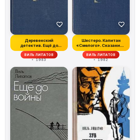
Деревенский
Шестеро. Капитан
детектив. Ещё до
«Смелого». Сказание о
войны. Серая мышь
директоре П...
ВИЛЬ ЛИПАТОВ
ВИЛЬ ЛИПАТОВ
1983
1982