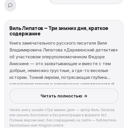
Виль Липатов — Три зимних дня, краткое
содержание
Книга замечательного русского писателя Виля
Владимировича Липатова «Деревенский детектив»
об участковом оперуполномоченном Федоре
Анискине — это захватывающие и вместе с тем
добрые, немножко грустные, а где-то веселые
истории. Тонкий лиризм, потрясающая глубина
характеров героев и совершенно неподражаемый
колоритный язык повествования заставляют читать
Читать полностью →
и перечитывать книгу снова и снова. А образ
Федора Анискина, воссозданный на киноэкране
Читать книгу онлайн «Три зимних дня» — автор Виль Липатов
блестящим актером Михаилом Жаровым в
или скачать бесплатно и без регистрации в формате fb2.
одноименном фильме, помнит и любит не одно
Полные версии книг, без сокращений, на сайте — библиотека
поколение российских читателей.
бесплатных книг Knigism.online.