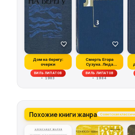
Дом на берегу:
Смерть Егора
очерки
Сузуна. Лида
Вараксина. И это
ВИЛЬ ЛИПАТОВ
ВИЛЬ ЛИПАТОВ
все о н...
1983
1984
Похожие книги жанра
Советская классич