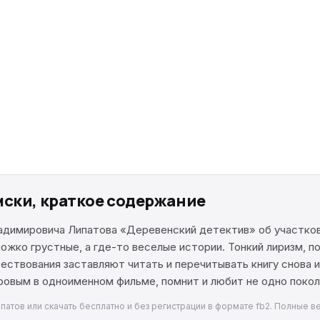
мски, краткое содержание
Владимировича Липатова «Деревенский детектив» об участ
жко грустные, а где-то веселые истории. Тонкий лиризм, п
ствования заставляют читать и перечитывать книгу снова и
овым в одноименном фильме, помнит и любит не одно покол
патов или скачать бесплатно и без регистрации в формате fb2. Полные ве