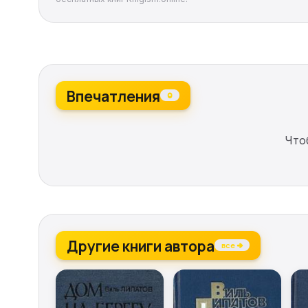
Впечатления
0
Что
Другие книги автора
все →