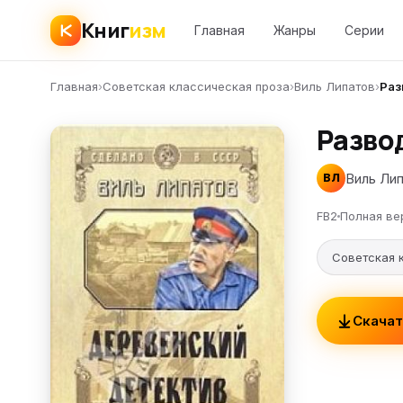
Книг
изм
Главная
Жанры
Серии
Главная
›
Советская классическая проза
›
Виль Липатов
›
Раз
Разво
Виль Ли
ВЛ
FB2
Полная ве
Советская 
Скачат