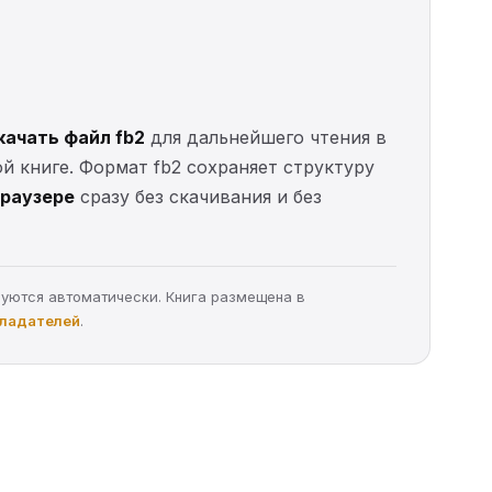
качать файл fb2
для дальнейшего чтения в
ой книге. Формат fb2 сохраняет структуру
браузере
сразу без скачивания и без
руются автоматически. Книга размещена в
бладателей
.