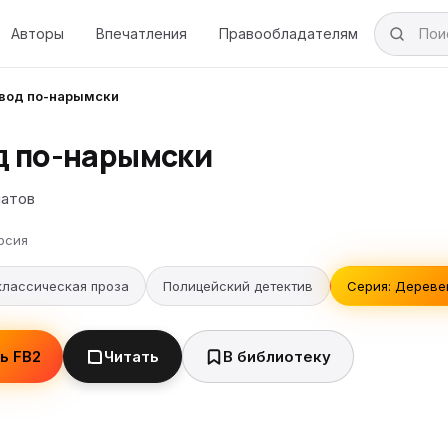
Авторы
Впечатления
Правообладателям
вод по-нарымски
д по-нарымски
патов
рсия
классическая проза
Полицейский детектив
Серия: Деревен
ь FB2
Читать
В библиотеку