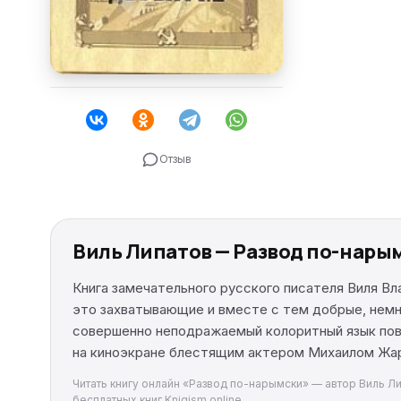
Отзыв
Виль Липатов — Развод по-нары
Книга замечательного русского писателя Виля 
это захватывающие и вместе с тем добрые, немно
совершенно неподражаемый колоритный язык пове
на киноэкране блестящим актером Михаилом Жар
Читать книгу онлайн «Развод по-нарымски» — автор Виль Ли
бесплатных книг Knigism.online.