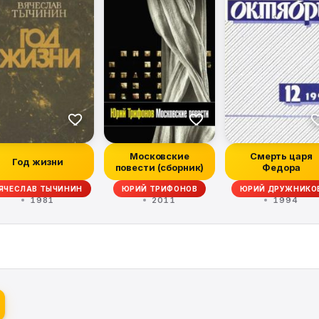
Московские
Смерть царя
Год жизни
повести (сборник)
Федора
ЯЧЕСЛАВ ТЫЧИНИН
ЮРИЙ ТРИФОНОВ
ЮРИЙ ДРУЖНИКО
1981
2011
1994