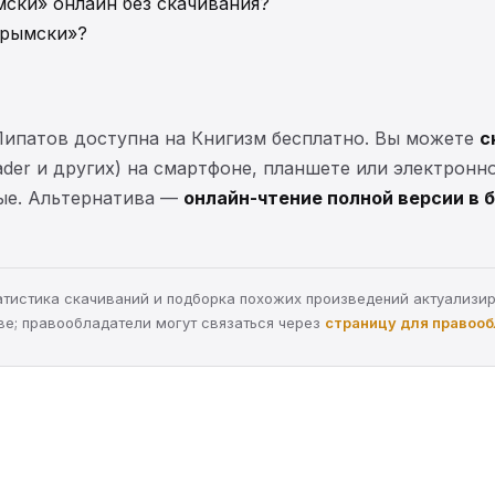
ски» онлайн без скачивания?
арымски»?
Липатов доступна на Книгизм бесплатно. Вы можете
с
eader и других) на смартфоне, планшете или электронн
ные. Альтернатива —
онлайн-чтение полной версии в 
статистика скачиваний и подборка похожих произведений актуализи
ве; правообладатели могут связаться через
страницу для правоо