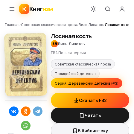
Книг
изм
Главная
›
Советская классическая проза
›
Виль Липатов
›
Лосиная кость
Лосиная кость
Виль Липатов
ВЛ
FB2
Полная версия
Советская классическая проза
Полицейский детектив
Серия: Деревенский детектив (#3)
Скачать FB2
Читать
В библиотеку