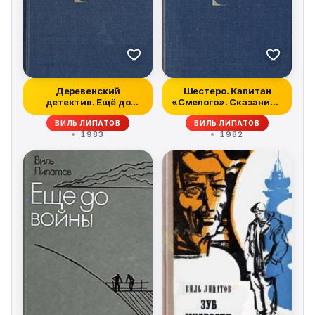
Деревенский
Шестеро. Капитан
детектив. Ещё до
«Смелого». Сказание о
войны. Серая мышь
директоре П...
ВИЛЬ ЛИПАТОВ
ВИЛЬ ЛИПАТОВ
1983
1982