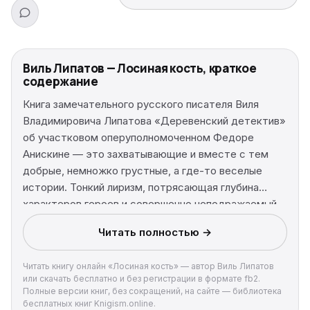
Виль Липатов — Лосиная кость, краткое
содержание
Книга замечательного русского писателя Виля
Владимировича Липатова «Деревенский детектив»
об участковом оперуполномоченном Федоре
Анискине — это захватывающие и вместе с тем
добрые, немножко грустные, а где-то веселые
истории. Тонкий лиризм, потрясающая глубина
характеров героев и совершенно неподражаемый
колоритный язык повествования заставляют читать
Читать полностью →
и перечитывать книгу снова и снова. А образ
Федора Анискина, воссозданный на киноэкране
Читать книгу онлайн «Лосиная кость» — автор Виль Липатов
блестящим актером Михаилом Жаровым в
или скачать бесплатно и без регистрации в формате fb2.
одноименном фильме, помнит и любит не одно
Полные версии книг, без сокращений, на сайте — библиотека
поколение российских читателей.
бесплатных книг Knigism.online.