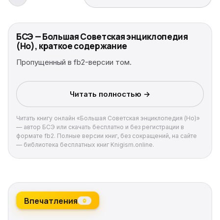
БСЭ — Большая Советская энциклопедия
(Но), краткое содержание
Пропущенный в fb2-версии том.
Читать полностью →
Читать книгу онлайн «Большая Советская энциклопедия (Но)»
— автор БСЭ или скачать бесплатно и без регистрации в
формате fb2. Полные версии книг, без сокращений, на сайте
— библиотека бесплатных книг Knigism.online.
Впечатления
0