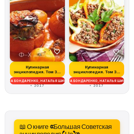
Кулинарная
Кулинарная
энциклопедия. Том 38.
энциклопедия. Том 37.
Ф – Х (Финокки –...
Т – Ф (Тунец – Фа...
ДЕЖДА БОНДАРЕНКО, НАТАЛЬЯ ШИНКАРЁВА
НАДЕЖДА БОНДАРЕНКО, НАТАЛЬЯ ШИНКАР
2017
2017
📖 О книге «Большая Советская
энциклопедия (Но)»