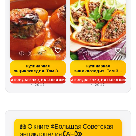
Кулинарная
Кулинарная
энциклопедия. Том 38.
энциклопедия. Том 37.
Ф – Х (Финокки –...
Т – Ф (Тунец – Фа...
ДЕЖДА БОНДАРЕНКО, НАТАЛЬЯ ШИНКАРЁВА
НАДЕЖДА БОНДАРЕНКО, НАТАЛЬЯ ШИНКАР
2017
2017
📖 О книге «Большая Советская
энциклопедия (АН)»