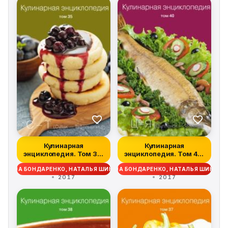
Кулинарная
Кулинарная
энциклопедия. Том 35.
энциклопедия. Том 40.
С – Т (Судак – Та...
Ц – Я (Цыпленок –...
ДЕЖДА БОНДАРЕНКО, НАТАЛЬЯ ШИНКАРЁВА
НАДЕЖДА БОНДАРЕНКО, НАТАЛЬЯ ШИНКАР
2017
2017