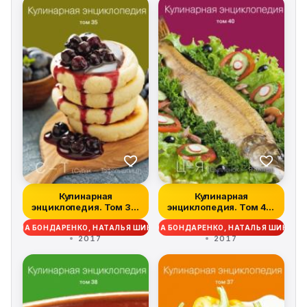
Кулинарная
Кулинарная
энциклопедия. Том 35.
энциклопедия. Том 40.
С – Т (Судак – Та...
Ц – Я (Цыпленок –...
ДЕЖДА БОНДАРЕНКО, НАТАЛЬЯ ШИНКАРЁВА
НАДЕЖДА БОНДАРЕНКО, НАТАЛЬЯ ШИНКАР
2017
2017