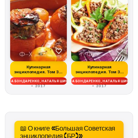
Кулинарная
Кулинарная
энциклопедия. Том 38.
энциклопедия. Том 37.
Ф – Х (Финокки –...
Т – Ф (Тунец – Фа...
ДЕЖДА БОНДАРЕНКО, НАТАЛЬЯ ШИНКАРЁВА
НАДЕЖДА БОНДАРЕНКО, НАТАЛЬЯ ШИНКАР
2017
2017
📖 О книге «Большая Советская
энциклопедия (БР)»