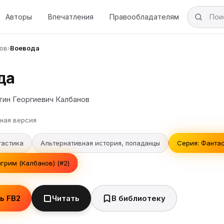
Авторы
Впечатления
Правообладателям
нов
›
Воевода
да
тин Георгиевич Калбанов
ная версия
тастика
Альтернативная история, попаданцы
Серия: Фантас
грим (Калбанов) (#2)
ь FB2
Читать
В библиотеку