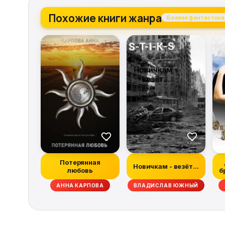
Похожие книги жанра
Боевая фантастика
Потерянная
Новичкам - везёт...
любовь
б
Н МАБЕРРИ, ХИЗЕР ГРЭМ, ДЭН АБНЕТТ, РЭЙЧЕЛ КЕЙН, ТИМ ЛЕББОН, СКО
АННА КАРПОВА
ВЛАДИСЛАВ ЮЖНЫЙ