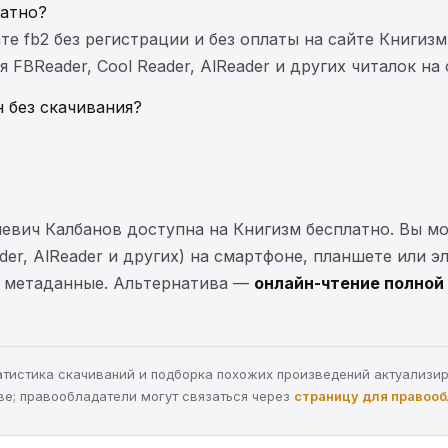
латно?
те fb2 без регистрации и без оплаты на сайте Книгизм
FBReader, Cool Reader, AlReader и других читалок на
 без скачивания?
иевич Калбанов доступна на Книгизм бесплатно. Вы 
ader, AlReader и других) на смартфоне, планшете или 
 и метаданные. Альтернатива —
онлайн-чтение полной 
статистика скачиваний и подборка похожих произведений актуализи
ве; правообладатели могут связаться через
страницу для правоо