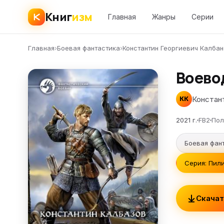
Книг
изм
Главная
Жанры
Серии
Главная
›
Боевая фантастика
›
Константин Георгиевич Калба
Воево
Констан
КК
2021 г.
FB2
Пол
Боевая фан
Серия: Пили
Скачат