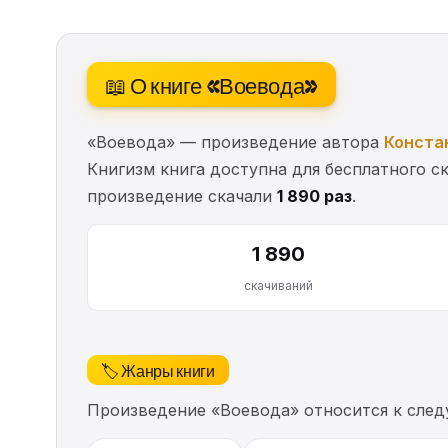
📖 О книге «Воевода»
«Воевода» — произведение автора
Конста
Книгизм книга доступна для бесплатного ск
произведение скачали
1 890 раз
.
1 890
скачиваний
🏷️ Жанры книги
Произведение «Воевода» относится к сле