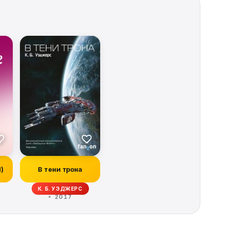
И)
В тени трона
ОРБЕК, ИВОНН НАВАРРО, КИТ ДЕ КАНДИДО, РЭЙ ГАРТОН, КРИСТОФЕР ГОЛ
К. Б. УЭДЖЕРС
2017