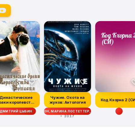
 →
Династические
Чужие. Охота на
Код Кхорна 2 (С
раки королевства
жуков: Антология
Рошалия
ТТ СИГЛЕР, ДЭЙВ ВОЛВЕРТОН, МАРИНА ЛОСТЕТТЕР, УЭСТОН ОКС, МЭТТ Ф
ДМИТРИЙ ЦЫБИН
2017