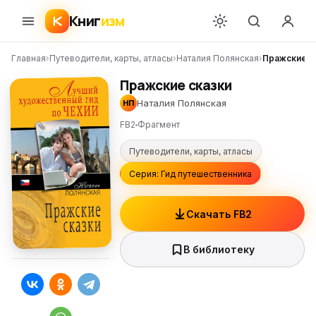
Книг
изм
Главная
›
Путеводители, карты, атласы
›
Наталия Полянская
›
Пражские с
Пражские сказки
Наталия Полянская
НП
FB2
Фрагмент
Путеводители, карты, атласы
Серия: Гид путешественника
Скачать FB2
В библиотеку