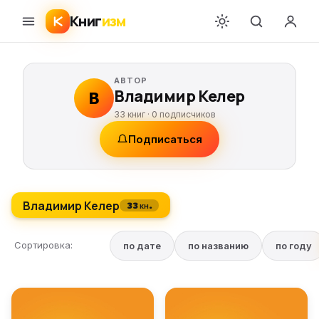
Книг
изм
АВТОР
Владимир Келер
В
33 книг ·
0
подписчиков
Подписаться
Владимир Келер
33 кн.
Сортировка:
по дате
по названию
по году