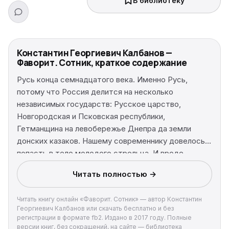
В библиотеку
Константин Георгиевич Калбанов —
Фаворит. Сотник, краткое содержание
Русь конца семнадцатого века. Именно Русь,
потому что Россия делится на несколько
независимых государств: Русское царство,
Новгородская и Псковская республики,
Гетманщина на левобережье Днепра да земли
донских казаков. Нашему современнику довелось
попасть в тело молодого стрельца. И вроде
выпячиваться не хочет, да оно само как-то так
Читать полностью →
происходит, не получается у него остаться
незамеченным, хоть тресни. Да еще в интриги то и
Читать книгу онлайн «Фаворит. Сотник» — автор Константин
дело влипает. Оно вроде и с честью вывернулся, да
Георгиевич Калбанов или скачать бесплатно и без
только не все так просто. Ушел от одних, угодил
регистрации в формате fb2. Издано в 2017 году. Полные
под колпак другим. А на горизонте маячит поход в
версии книг, без сокращений, на сайте — библиотека