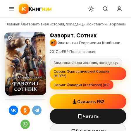
Книг
изм
Главная
›
Альтернативная история, попаданцы
›
Константин Георгиевич 
Фаворит. Сотник
Константин Георгиевич Калбанов
КГ
2017 г.
FB2
Полная версия
Альтернативная история, попаданцы
Серия: Фантастический боевик
(#1072)
Серия: Фаворит (Калбазов) (#2)
Скачать FB2
Читать