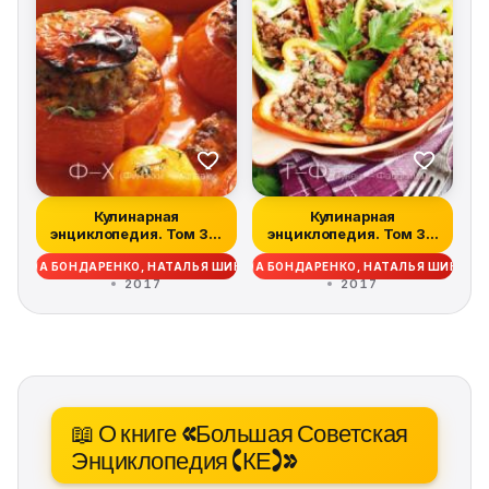
Кулинарная
Кулинарная
энциклопедия. Том 38.
энциклопедия. Том 37.
Ф – Х (Финокки –...
Т – Ф (Тунец – Фа...
ДЕЖДА БОНДАРЕНКО, НАТАЛЬЯ ШИНКАРЁВА
НАДЕЖДА БОНДАРЕНКО, НАТАЛЬЯ ШИНКАР
2017
2017
📖 О книге «Большая Советская
Энциклопедия (КЕ)»