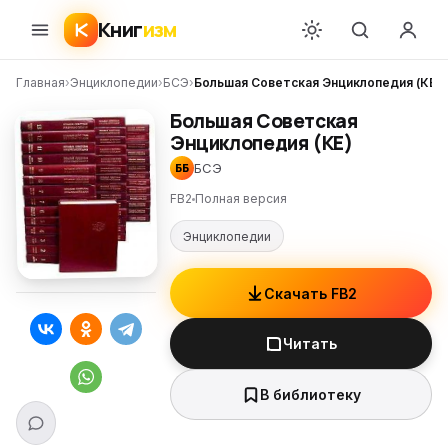
Книг
изм
Главная
›
Энциклопедии
›
БСЭ
›
Большая Советская Энциклопедия (КЕ)
Большая Советская
Энциклопедия (КЕ)
БСЭ
ББ
FB2
Полная версия
Энциклопедии
Скачать FB2
Читать
В библиотеку