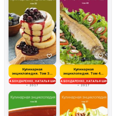
Кулинарная
Кулинарная
энциклопедия. Том 35.
энциклопедия. Том 40.
С – Т (Судак – Та...
Ц – Я (Цыпленок –...
ДЕЖДА БОНДАРЕНКО, НАТАЛЬЯ ШИНКАРЁВА
НАДЕЖДА БОНДАРЕНКО, НАТАЛЬЯ ШИНКАР
2017
2017