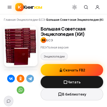
Книг
изм
Главная
›
Энциклопедии
›
БСЭ
›
Большая Советская Энциклопедия (КИ)
Большая Советская
Энциклопедия (КИ)
БСЭ
ББ
FB2
Полная версия
Энциклопедии
Скачать FB2
Читать
В библиотеку