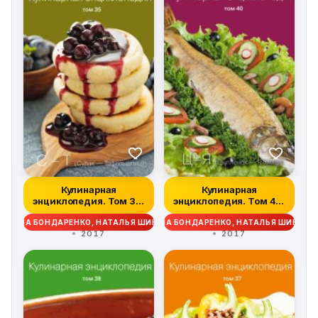
Кулинарная
Кулинарная
энциклопедия. Том 35.
энциклопедия. Том 40.
С – Т (Судак – Та...
Ц – Я (Цыпленок –...
ДЕЖДА БОНДАРЕНКО, НАТАЛЬЯ ШИНКАРЁВА
НАДЕЖДА БОНДАРЕНКО, НАТАЛЬЯ ШИНКАР
2017
2017