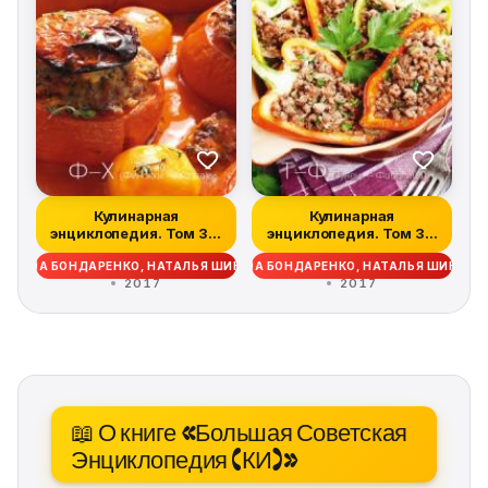
Кулинарная
Кулинарная
энциклопедия. Том 38.
энциклопедия. Том 37.
Ф – Х (Финокки –...
Т – Ф (Тунец – Фа...
ДЕЖДА БОНДАРЕНКО, НАТАЛЬЯ ШИНКАРЁВА
НАДЕЖДА БОНДАРЕНКО, НАТАЛЬЯ ШИНКАР
2017
2017
📖 О книге «Большая Советская
Энциклопедия (КИ)»