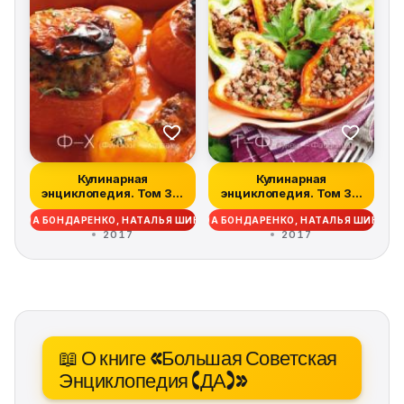
Кулинарная
Кулинарная
энциклопедия. Том 38.
энциклопедия. Том 37.
Ф – Х (Финокки –...
Т – Ф (Тунец – Фа...
ДЕЖДА БОНДАРЕНКО, НАТАЛЬЯ ШИНКАРЁВА
НАДЕЖДА БОНДАРЕНКО, НАТАЛЬЯ ШИНКАР
2017
2017
📖 О книге «Большая Советская
Энциклопедия (ДА)»