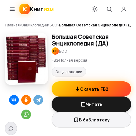
Книг
изм
Главная
›
Энциклопедии
›
БСЭ
›
Большая Советская Энциклопедия (ДА)
Большая Советская
Энциклопедия (ДА)
БСЭ
ББ
FB2
Полная версия
Энциклопедии
Скачать FB2
Читать
В библиотеку