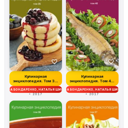
Кулинарная
Кулинарная
энциклопедия. Том 35.
энциклопедия. Том 40.
С – Т (Судак – Та...
Ц – Я (Цыпленок –...
ДЕЖДА БОНДАРЕНКО, НАТАЛЬЯ ШИНКАРЁВА
НАДЕЖДА БОНДАРЕНКО, НАТАЛЬЯ ШИНКАР
2017
2017