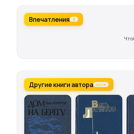
Впечатления
0
Что
Другие книги автора
все →