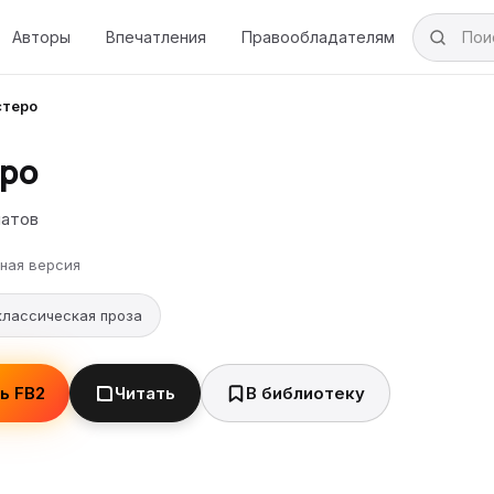
Авторы
Впечатления
Правообладателям
теро
ро
патов
ная версия
классическая проза
ь FB2
Читать
В библиотеку