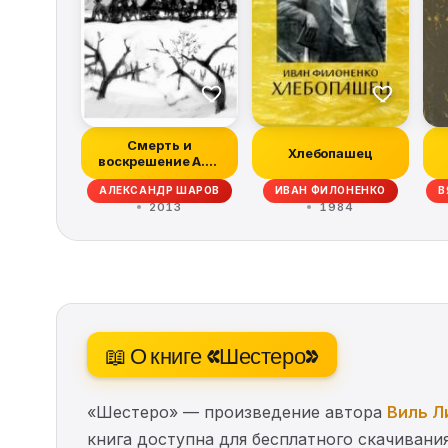
Смерть и
Хлебопашец
воскрешение А.М.
Бутова
АЛЕКСАНДР ШАРОВ
ИВАН ФИЛОНЕНКО
В
(Происшествие
2013
1984
на...
📖 О книге «Шестеро»
«Шестеро» — произведение автора
Виль Л
книга доступна для бесплатного скачивания