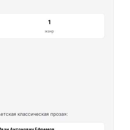
1
жанр
етская классическая проза»:
Иван Антонович Ефремов