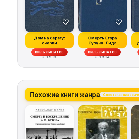
Дом на берегу:
Смерть Егора
очерки
Сузуна. Лида
Вараксина. И это
ВИЛЬ ЛИПАТОВ
ВИЛЬ ЛИПАТОВ
все о н...
1983
1984
Похожие книги жанра
Советская классич