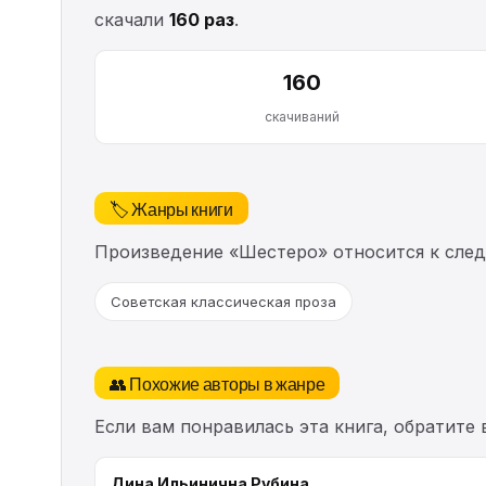
скачали
160 раз
.
160
скачиваний
🏷️ Жанры книги
Произведение «Шестеро» относится к сле
Советская классическая проза
👥 Похожие авторы в жанре
Если вам понравилась эта книга, обратите
Дина Ильинична Рубина