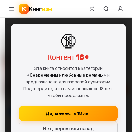
Книг
изм
Главная
›
Современные любовные романы
›
Наталия Полянская
›
Три цв
🔞
Три цвета счастья
Наталия Полянская
НП
FB2
Фрагмент
18+
Контент 18+
Современные любовные романы
Эта книга относится к категории
Серия: История с кошкой
«
Современные любовные романы
» и
предназначена для взрослой аудитории.
Подтвердите, что вам исполнилось 18 лет,
Скачать FB2
чтобы продолжить.
В библиотеку
Да, мне есть 18 лет
Нет, вернуться назад