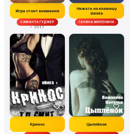
Нажать на клавишу
Игра стоит внимания
delete
САМАНТА ГУДЖЕР
ГАЛИНА МИЛЕНИНА
2017
Кринос
Цыплёнок