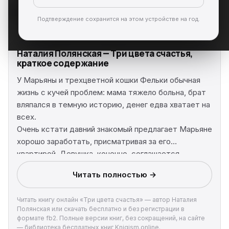
Подтверждение сохранится на этом устройстве на год.
Наталия Полянская — Три цвета счастья,
краткое содержание
У Марьяны и трехцветной кошки Фельки обычная
жизнь с кучей проблем: мама тяжело больна, брат
вляпался в темную историю, денег едва хватает на
всех.
Очень кстати давний знакомый предлагает Марьяне
хорошо заработать, присматривая за его
квартирой. Девушка, конечно, соглашается –
деньги нужны. Да и парень уж очень
Читать полностью →
привлекательный! Иван Райковский – первая и,
возможно, единственная любовь Марьяны.
Читать книгу онлайн «Три цвета счастья» — автор Наталия
Пока Фелька очаровывает всех жителей новой
Полянская или скачать бесплатно и без регистрации в
квартиры, а Марьяна обустраивает быт
формате fb2. Полные версии книг, без сокращений, на сайте
Райковских, Иван, озабоченный положением
— библиотека бесплатных книг Knigism.online.